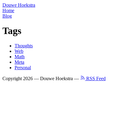
Douwe Hoekstra
Home
Blog
Tags
Thoughts
Web
Math
Meta
Personal
Copyright 2026 — Douwe Hoekstra —
RSS Feed